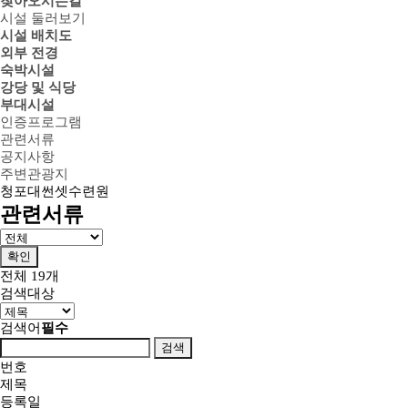
찾아오시는길
시설 둘러보기
시설 배치도
외부 전경
숙박시설
강당 및 식당
부대시설
인증프로그램
관련서류
공지사항
주변관광지
청포대썬셋수련원
관련서류
전체
19
개
검색대상
검색어
필수
검색
번호
제목
등록일